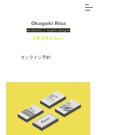
Okagaki
Risa
Art Director ／ Graphic Designer
CHAMA Inc.
オンライン予約